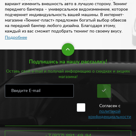
вариант изменить внешность авто в лучшую сторону. Тюнинг
переднего бампера – универсальное видоизменение, которое
подчеркнет индивидуальность вашей машины. В интернет-
магазине «Тюнинг-пласт» предложен богатый выбор обвесов
на передний бампер любого дизайна. Благодаря этому,
каждый из вас сможет подобрать тюнинг по своему вкусу.
При этом, купить тюнинг переднего бампера вы можете у нас
Подробнее
по доступной цене.
В нашем ассортименте предложено около 300 вариантов
Подпишись на нашу рассылку!
тюнинга переднего бампера. Изделия предложены как для
отечественных автомобилей, так и для иномарок. Достаточно
Оставь свой e-mail и получай информацию о скидках и акциях
выбрать интересующую модель и выбрать из списка
магазина!
понравившийся товар. Все обвесы отличаются превосходным
дизайном, продуманным до мелочей. У нас вы найдете, как
классические обвесы, так и спортивные. Изделия
подразделяются также по материалу:
Согласен с
Высококачественные композитные материалы;
политикой
Пластик АБС;
конфиденциальности
Полиуретан;
Сталь;
Стеклопластик.