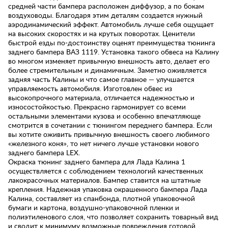
средней части бампера расположен диффузор, а по бокам
воздуховоды. Благодаря этим деталям создается нужный
аэродинамический эффект. Автомобиль лучше себя ощущает
на высоких скоростях и на крутых поворотах. Ценители
быстрой езды по-достоинству оценят преимущества тюнинга
заднего бампера ВАЗ 1119. Установка такого обвеса на Калину
во многом изменяет привычную внешность авто, делает его
более стремительным и динамичным. Заметно оживляется
задняя часть Калины и что самое главное — улучшается
управляемость автомобиля. Изготовлен обвес из
высокопрочного материала, отличается надежностью и
износостойкостью. Прекрасно гармонирует со всеми
остальными элементами кузова и особенно впечатляюще
смотрится в сочетании с тюнингом переднего бампера. Если
вы хотите оживить привычную внешность своего любимого
«железного коня», то нет ничего лучше установки нового
заднего бампера LEX.
Окраска тюнинг заднего бампера для Лада Калина 1
осуществляется с соблюдением технологий качественных
лакокрасочных материалов. Бампер ставится на штатные
крепления. Надежная упаковка окрашенного бампера Лада
Калина, составляет из спанбонда, плотной упаковочной
бумаги и картона, воздушно-упаковочной пленки и
полиэтиленового слоя, что позволяет сохранить товарный вид
и сводит к минимуму возможные повреждения готовой