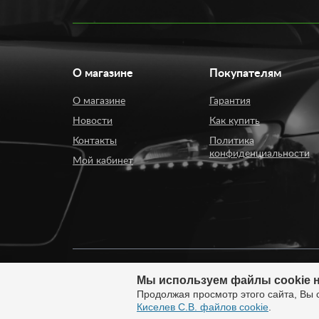
авточехлы вы можете у нас по доступной цене. Сто
оптимальный вариант в рамках бюджета.
О магазине
Покупателям
О магазине
Гарантия
Новости
Как купить
Контакты
Политика
конфиденциальности
Мой кабинет
Мы используем файлы cookie н
© 2008 - 2026. ИП Киселев Сергей Вячеславович. И
Продолжая просмотр этого сайта, Вы 
России.
Киселев С.В. файлов cookie
.