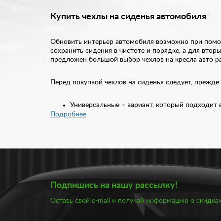
Купить чехлы на сиденья автомобиля
Обновить интерьер автомобиля возможно при помощ
сохранить сидения в чистоте и порядке, а для вто
предложен большой выбор чехлов на кресла авто ра
Перед покупкой чехлов на сиденья следует, прежде
Универсальные – вариант, который подходит
Модельные – чехлы, созданные специально по
Подробнее
На заказ – изделия, которые изготавливаютс
Определившись с моделью чехлов, стоит решить, к
изготовлении чехлов на кресла автомобилей – жакк
обладают высокой прочностью и возможностью долг
Единственный недостаток велюра – пылеемкость. П
отличаются довольно малой стоимостью. Но по-нас
с тиснением и перфорацией. Также экокожа считаетс
Подпишись на нашу рассылку!
Оставь свой e-mail и получай информацию о скидках
В нашем ассортименте предложен большой выбор че
авто чехлы. Что касается материала, то мы отдаем