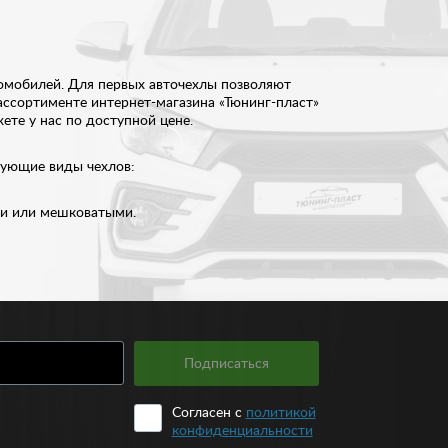
томобилей. Для первых авточехлы позволяют
ассортименте интернет-магазина «Тюнинг-пласт»
те у нас по доступной цене.
едующие виды чехлов:
ми или мешковатыми.
лиметра.
материалов, которые традиционно используются при
лее демократичными по стоимости, при этом,
и обладает превосходной прочностью.
расцветок. Вместе с тем, изделия из винила
и. Такие чехлы выпускаются в различной расцветке
Подписаться
Согласен с
политикой
ниверсальные, так и подходящие под конкретные
конфиденциальности
тся высокой прочностью и износостойкостью. Купить