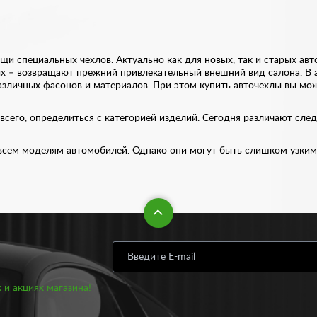
и специальных чехлов. Актуально как для новых, так и старых ав
рых – возвращают прежний привлекательный внешний вид салона. В 
зличных фасонов и материалов. При этом купить авточехлы вы може
 всего, определиться с категорией изделий. Сегодня различают сл
 всем моделям автомобилей. Однако они могут быть слишком узки
д конкретную марку и модель авто. Как правило, подходят до мил
я по индивидуальному замеру сидений автомобиля.
акое материал вам подходит больше всего. Существует несколько 
ард, велюр, винил и экокожа. Авточехлы из жаккарда считаются бо
о сохранять цвет и текстуру. Велюр внешне очень привлекателен 
реимуществом виниловых чехлов является наличие большого выбора 
тоящему инновационной разработкой являются авточехлы из экокож
я гипоаллергенной и легко чиститься.
 и акциях магазина!
хлов на сиденья автомобилей. В нашем каталоге вы найдете как у
 предпочтение велюру и полиэстеру. Все изделия при этом отличаю