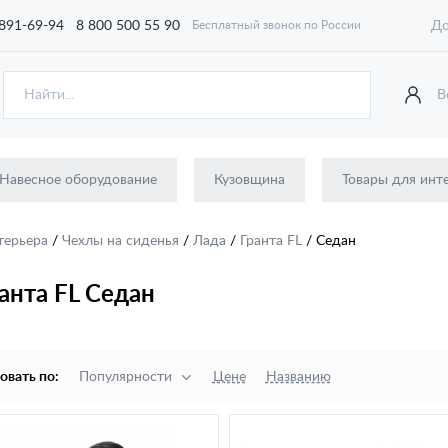
 891-69-94
8 800 500 55 90
До
Бесплатный звонок по России
В
Навесное оборудование
Кузовщина
Товары для инт
терьера
/
Чехлы на сиденья
/
Лада
/
Гранта FL
/
Cедан
анта FL Cедан
овать по:
Популярности
Цене
Названию