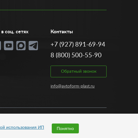
е, наши консультанты помогут вам подобрать
в соц. сетях
Контакты
+7 (927) 891-69-94
8 (800) 500-55-90
Обратный звонок
info@avtoform-plast.ru
Разработка:
ой использования ИП
Понятно