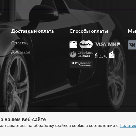
имость варьируется от 1900 рублей. Если вы сомневаетесь в выбор
Доставка и оплата
Способы оплаты
Мы 
Оплата
Доставка
а нашем веб-сайте
нтернет-магазин тюнинга.
Продажа во все регионы
соглашаетесь на обработку файлов cookie в соответствии с
Политик