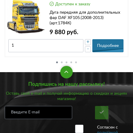
Доступен к заказу
Дуга передняя для дополнительных
фар DAF XF105.(2008-2013)
(арт.1784К)
9 880 руб.
+
Подробнее
-
Подпишись на нашу рассылку!
Оставь свой e-mail и получай информацию о скидках и акциях
магазина!
Согласен с
политикой