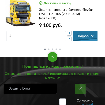
Доступен к заказу
Защита переднего бампера «Труба»
DAF FT XF105 (2008-2013)
(арт.1783К)
9 100 руб.
+
Подробнее
-
Подпишись на нашу рассылку!
Оставь свой e-mail и получай информацию о скидках и акциях
магазина!
Согласен с
политикой