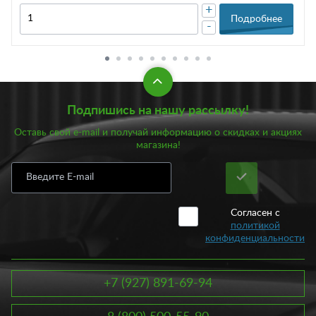
+
Подробнее
-
Подпишись на нашу рассылку!
Оставь свой e-mail и получай информацию о скидках и акциях
магазина!
Согласен с
политикой
конфиденциальности
+7 (927) 891-69-94