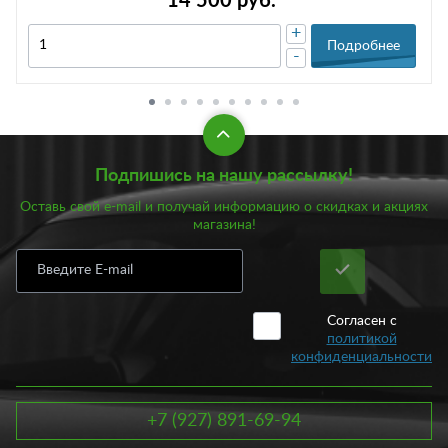
14 500 руб.
+
Подробнее
-
Подпишись на нашу рассылку!
Оставь свой e-mail и получай информацию о скидках и акциях
магазина!
Согласен с
политикой
конфиденциальности
+7 (927) 891-69-94