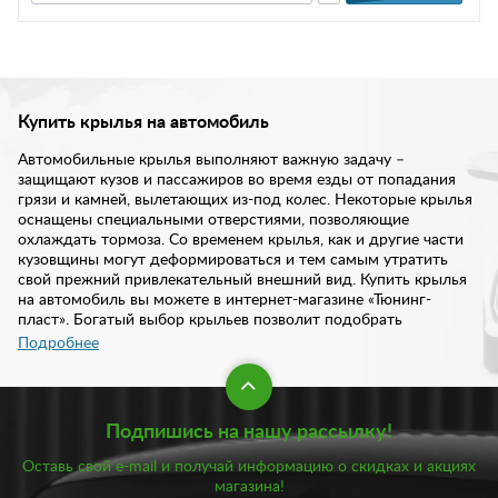
Купить крылья на автомобиль
Автомобильные крылья выполняют важную задачу –
защищают кузов и пассажиров во время езды от попадания
грязи и камней, вылетающих из-под колес. Некоторые крылья
оснащены специальными отверстиями, позволяющие
охлаждать тормоза. Со временем крылья, как и другие части
кузовщины могут деформироваться и тем самым утратить
свой прежний привлекательный внешний вид. Купить крылья
на автомобиль вы можете в интернет-магазине «Тюнинг-
пласт». Богатый выбор крыльев позволит подобрать
подходящий вариант в зависимости от марки и модели авто.
Подробнее
В нашем каталоге предложены заводские варианты крыльев.
Они точно спроектированы по модели и марке определенного
Подпишись на нашу рассылку!
автомобиля. При этом они выполнены из достаточно прочного
материала, способного выдержать определенные нагрузки. В
Оставь свой e-mail и получай информацию о скидках и акциях
частности, купить крыло на машину вы можете из АБС-
магазина!
пластика, металла, стеклопластика, а также с котофорезным