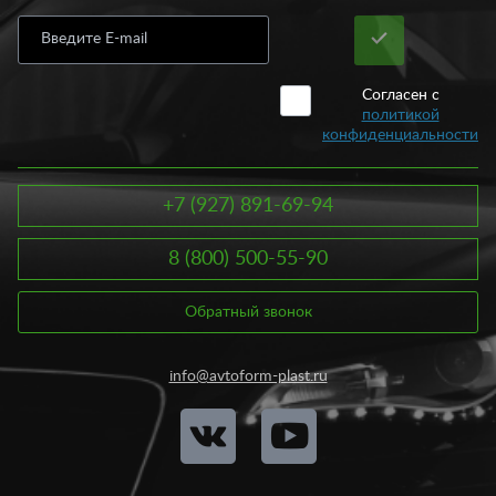
покрытием. Наш ассортименте включает крылья для
следующих автомобилей:
Лада;
Согласен с
Иномарки;
политикой
ГАЗ.
конфиденциальности
Мы постарались собрать в одном каталоге крылья на все
модели как отечественных, так и зарубежных автомобилей.
Также в нашем ассортименте вы найдете крылья на газели.
+7 (927) 891-69-94
Купить крылья на машину вы можете у нас по доступной цене.
Так, стоимость крыльев на ВАЗ варьируется от 1580 рублей,
8 (800) 500-55-90
иномарок – от 3900 рублей, газель – от 2000 рублей. Любую
запчасть кузова вы можете приобрести онлайн, не выходя из
дома или офиса. Достаточно положить товар в корзину и
Обратный звонок
оформить заказ. Если вы сомневаетесь в выборе, наши
консультанты готовы вам помочь и подобрать оптимальный
вариант крыльев в зависимости от модели и марки вашего
info@avtoform-plast.ru
автомобиля.