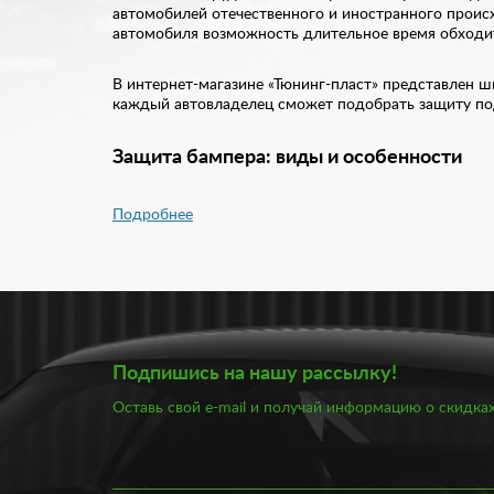
автомобилей отечественного и иностранного происх
автомобиля возможность длительное время обходит
В интернет-магазине «Тюнинг-пласт» представлен ш
каждый автовладелец сможет подобрать защиту под
Защита бампера: виды и особенности
Практически каждый автовладелец рано или поздно
Подробнее
защите переднего и заднего бампера. В народе така
– грамотно подобрать аксессуар под свой автомоби
Защита переднего бампера, как и заднего представл
Диаметр кенгурина может быть различным: 40, 60, 8
заднего бампера обычно закрывает сам бампер.
Подпишись на нашу рассылку!
Устанавливая защиту на бамперы, вы получаете ряд
Оставь свой e-mail и получай информацию о скидках
Укрепление наиболее травмоопасных частей к
Обеспечение кузову более длительную эксплу
Улучшение аэродинамических характеристик 