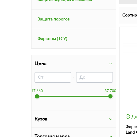
Сортир
Защита порогов
Фаркопы (ТСУ)
Цена
-
17 660
37 700
До
Кузов
Фарко
Land C
Торговая марка