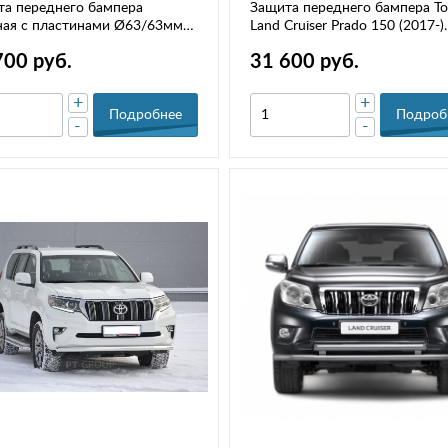
а переднего бампера
Защита переднего бампера To
ная с пластинами Ø63/63мм
Land Cruiser Prado 150 (2017-)
) TOYOTA LAND CRUISER
двойная (НПС) РТ TPR220202
700 руб.
31 600 руб.
O 150 2017- РТ TPR220206
+
+
Подробнее
Подроб
-
-