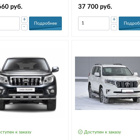
9-991124.00
пластинами (НПС) РТ TPR220
660 руб.
37 700 руб.
+
+
Подробнее
Подроб
-
-
ступен к заказу
Доступен к заказу