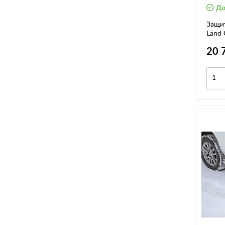
До
Защит
Land 
одина
20 