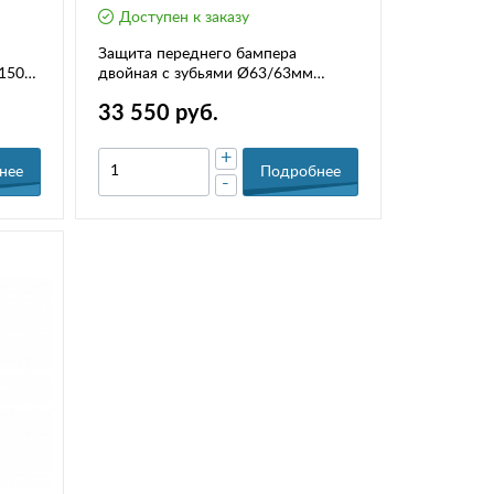
Доступен к заказу
Защита переднего бампера
150
двойная с зубьями Ø63/63мм
(НПС) TOYOTA LAND CRUISER
33 550 руб.
PRADO 150 2013-2016 РТ
TPR220203
+
нее
Подробнее
-