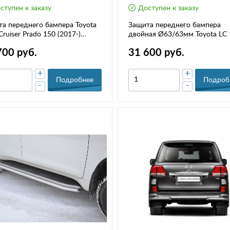
ступен к заказу
Доступен к заказу
а переднего бампера Toyota
Защита переднего бампера
Cruiser Prado 150 (2017-)
двойная Ø63/63мм Toyota LC 
рная (НПС) РТ TPR220207
Prado (2013-2016) (НПС) РТ
700 руб.
31 600 руб.
TPR220201
+
+
Подробнее
Подроб
-
-