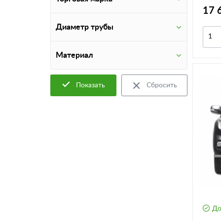
TPR-0
17 
Диаметр трубы
Материал
Показать
Сбросить
До