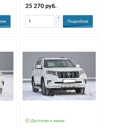
206
пневомподвески (НПС) РТ
25 270 руб.
TPR220101
+
нее
Подробнее
-
Доступен к заказу