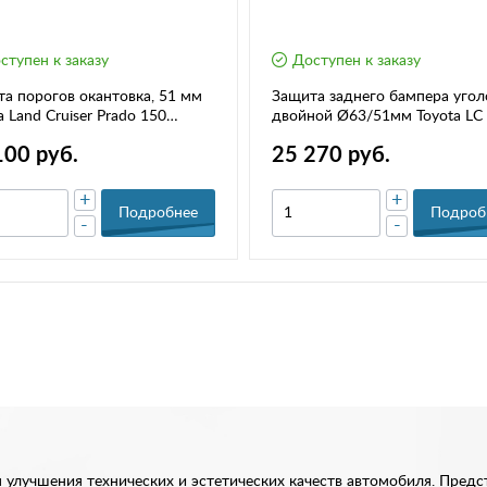
ступен к заказу
Доступен к заказу
а порогов окантовка, 51 мм
Защита заднего бампера угол
a Land Cruiser Prado 150
двойной Ø63/51мм Toyota LC
-) (НПС) РТ TPR220301
Prado (2013-2016) (НПС) РТ
100 руб.
25 270 руб.
TPR220102
+
+
Подробнее
Подроб
-
-
улучшения технических и эстетических качеств автомобиля. Предст