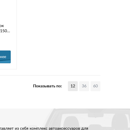
ок
 150
нее
Показывать по:
12
36
60
авляет из себя комплекс автоаксессуаров для