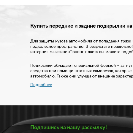
Купить передние и задние подкрылки на
Для защиты кузова автомобиля от попадания грязи
подколесное пространство. В результате правильной
интернет-магазине «Тюнинг-пласт» вы можете подоб
Подкрылки обладают специальной формой – загнуто
средства при помощи штатных саморезов, которые
автомобилю. Также они улучшают внешние характер
Подробнее
Купить подкрылки на машину вы можете в нашем ин
деформировались, рекомендуем как можно скорее п
экстерьера вашего автомобиля вы найдете в нашем 
подберем для вас оптимальный вариант подкрылок
Подпишись на нашу рассылку!