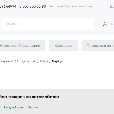
 891-69-94
8 800 500 55 90
До
Бесплатный звонок по России
В
Навесное оборудование
Кузовщина
Товары для инт
стерьера
/
Подкрылки
/
Лада
/
Ларгус
ор товаров по автомобилю
s
Largus Cross
Ларгус Fl