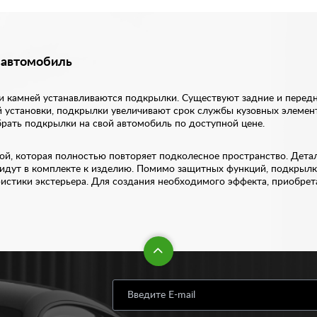
 автомобиль
 и камней устанавливаются подкрылки. Существуют задние и перед
 установки, подкрылки увеличивают срок службы кузовных элементо
рать подкрылки на свой автомобиль по доступной цене.
й, которая полностью повторяет подколесное пространство. Детал
 идут в комплекте к изделию. Помимо защитных функций, подкрыл
истики экстерьера. Для создания необходимого эффекта, приобрет
тернет-магазине по доступной цене. Стоимость варьируется от 13
роизвести их замену. Все изделия отличаются превосходным каче
каталоге. Если вы сомневаетесь в выборе тех или иных товаров, н
 именно под ваш автомобиль.