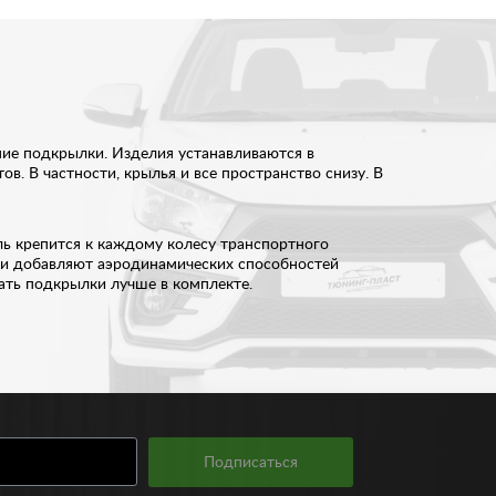
ние подкрылки. Изделия устанавливаются в
в. В частности, крылья и все пространство снизу. В
ь крепится к каждому колесу транспортного
ки добавляют аэродинамических способностей
ать подкрылки лучше в комплекте.
50 рублей. Если подкрылки вашего автомобиля
ством и надежностью. Больше деталей для
аши специалисты готовы помочь вам с выбором. Мы
Подписаться