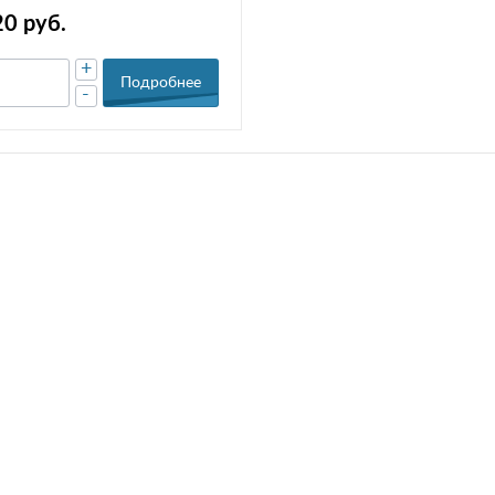
09340R
20 руб.
+
Подробнее
-