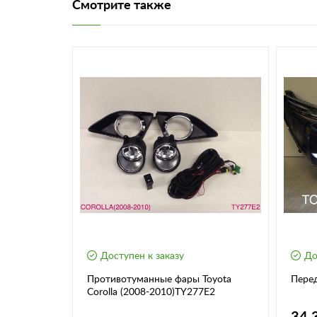
Смотрите также
Доступен к заказу
До
овые
Противотуманные фары Toyota
Перед
й Toyota
Corolla (2008-2010)TY277E2