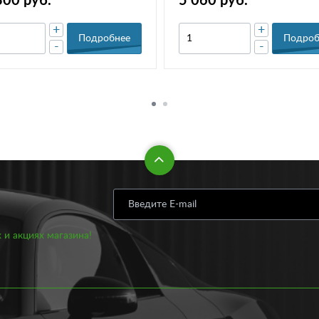
300 руб.
5 060 руб.
+
+
Подробнее
Подроб
-
-
 и акциях магазина!