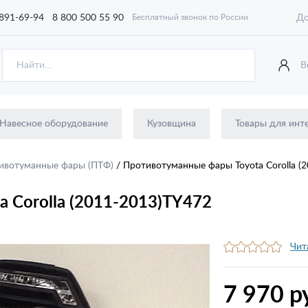
 891-69-94
8 800 500 55 90
До
Бесплатный звонок по России
В
Навесное оборудование
Кузовщина
Товары для инт
ивотуманные фары (ПТФ)
/
Противотуманные фары Toyota Corolla (
 Corolla (2011-2013)TY472
Чит
7 970 р