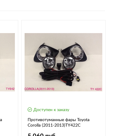
Доступен к заказу
Доступе
a
Противотуманные фары Toyota
Противоту
Corolla (2011-2013)TY422C
Corolla (2