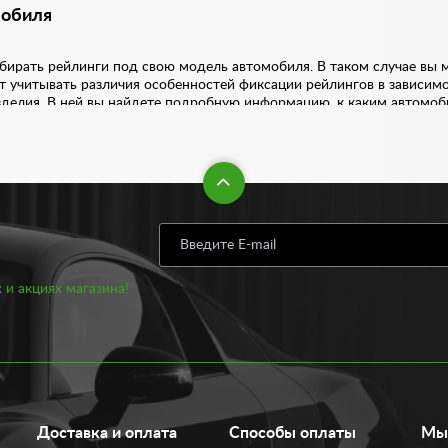
мобиля
ирать рейлинги под свою модель автомобиля. В таком случае вы м
т учитывать различия особенностей фиксации рейлингов в зависим
делия. В ней вы найдете подробную информацию, к каким автомоб
достаточной прочностью. Быстрее всего ломается металлопластик,
ать. Наконец, обратите внимание на такие характеристики как: разм
 выбору такой детали стоит отнестись серьезно.
ингов:
риод времени;
 и акциях магазина!
дорого;
автомобиля;
нги на крыше.
ине вы можете от 2900 рублей. В нашем ассортименте предложены
т рейлингов под ваш авто вам поможет подобрать наш менеджер.
Доставка и оплата
Способы оплаты
Мы 