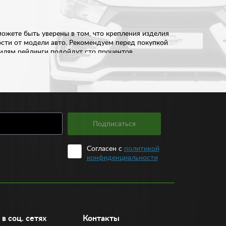
ожете быть уверены в том, что крепления изделия
ости от модели авто. Рекомендуем перед покупкой
илям рейлинги подойдут сто процентов.
 поэтому отдавайте предпочтение алюминию.
ер, форма и цвет рейлингов. Все эти детали во
Подписаться
Согласен с
политикой
конфиденциальности
 модели для автомобилей Лада, Шевроле, Форд,
в соц. сетях
Контакты