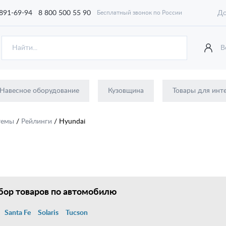
 891-69-94
8 800 500 55 90
До
Бесплатный звонок по России
В
Навесное оборудование
Кузовщина
Товары для инт
темы
/
Рейлинги
/
Hyundai
ор товаров по автомобилю
Santa Fe
Solaris
Tucson