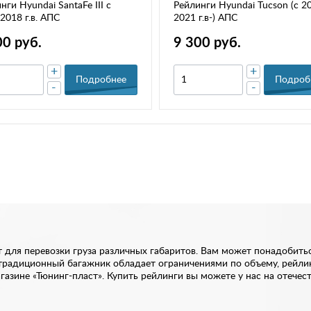
нги Hyundai SantaFe III с
Рейлинги Hyundai Tucson (с 20
2018 г.в. АПС
2021 г.в-) АПС
00 руб.
9 300 руб.
+
+
Подробнее
Подроб
-
-
 для перевозки груза различных габаритов. Вам может понадобить
а традиционный багажник обладает ограничениями по объему, рейл
азине «Тюнинг-пласт». Купить рейлинги вы можете у нас на отечес