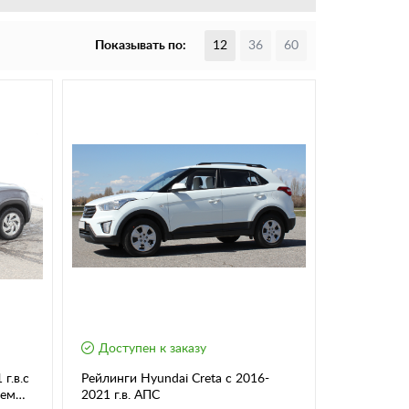
Показывать по:
12
36
60
Доступен к заказу
г.в.с
Рейлинги Hyundai Creta с 2016-
ием
2021 г.в. АПС