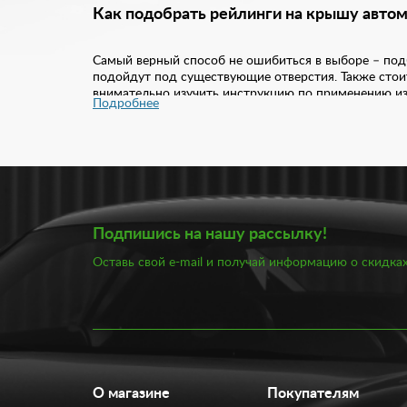
Как подобрать рейлинги на крышу авто
Самый верный способ не ошибиться в выборе – подб
подойдут под существующие отверстия. Также стои
внимательно изучить инструкцию по применению из
Подробнее
С другой стороны, убедитесь, что рейки обладают 
Узнайте, какой вес такие рейлинги способны выдерж
многом дополняют экстерьер автомобиля. Поэтому к
Существует несколько преимуществ установки рейл
Подпишись на нашу рассылку!
Изделие можно эксплуатировать большой пе
Оставь свой e-mail и получай информацию о скидках
Продольные рейлинги стоят относительно не
Конструкция увеличивает грузоподъемность 
Прочное крепление надежно фиксирует рейли
Купить рейлинги на крышу в нашем интернет-магаз
Мазда, Опель, Рено и другие. Оптимальный вариан
О магазине
Покупателям