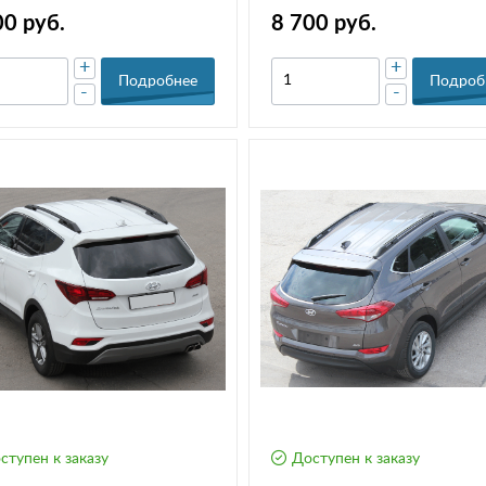
под багажники АПС
00 руб.
8 700 руб.
+
+
Подробнее
Подроб
-
-
ступен к заказу
Доступен к заказу