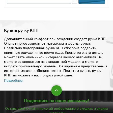
-
Купить ручку КПП
Дополнительный комфорт при вождении создает ручка КПП.
Очень многое зависит от материала и формы ручки.
Правильно подобранная ручка КПП способна подарить
приятные ощущения во время езды. Кроме того, эта деталь
может стать изюминкой интерьера вашего автомобиля. Вы
можете остановиться на стандартной модели, а можете
выбрать оригинальную модель. Все варианты представлены в
интернет-магазине «Тюнинг-пласт». При этом купить ручку
КПП вы можете у нас по доступной цене.
Подробнее
В нашем ассортименте предложено несколько вариантов
ручек коробки передач, изготовленных из таких материалов
как:
Подпишись на нашу рассылку!
Натуральная кожа;
Оставь свой e-mail и получай информацию о скидках и акциях
Экокожа;