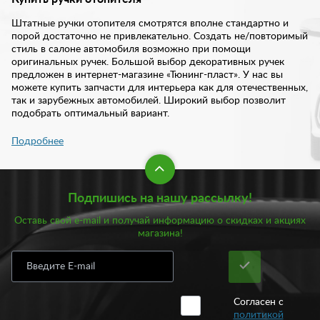
Штатные ручки отопителя смотрятся вполне стандартно и
порой достаточно не привлекательно. Создать не/повторимый
стиль в салоне автомобиля возможно при помощи
оригинальных ручек. Большой выбор декоративных ручек
предложен в интернет-магазине «Тюнинг-пласт». У нас вы
можете купить запчасти для интерьера как для отечественных,
так и зарубежных автомобилей. Широкий выбор позволит
подобрать оптимальный вариант.
Подробнее
Классические ручки отопителя салона смотрятся просто и
порой даже портят интерьер автомобиля. Сегодня такие
детали легко заменить на более современные. К тому же, это
не потребует много затрат. В нашем каталоге вы найдете
Подпишись на нашу рассылку!
большой выбор современных ручек отопителя. Все изделия
представлены в едином стиле: все три ручки обладают
Оставь свой e-mail и получай информацию о скидках и акциях
эргономичностью и аккуратным дизайном. Изделия прекрасно
магазина!
вписываются в салон автомобиля, дополняют его и
гармонично сочетаются со всеми остальными элементами
интерьера.
Купить ручки отопителя салона в автомобиль вы можете у нас
Согласен с
по доступной цене. Стоимость варьируется от 1400 рублей. В
политикой