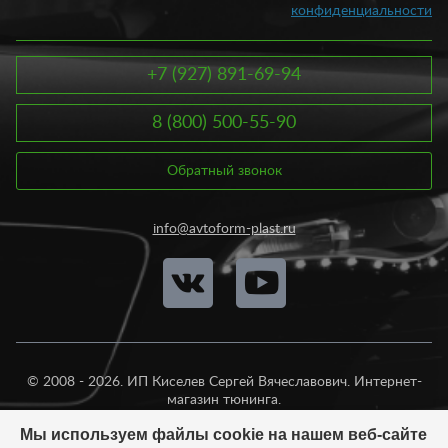
нашем ассортименте вы найдете изделия как для
конфиденциальности
автомобилей ВАЗ, так и для иномарок. Если вы сомневаетесь в
выборе ручек отопителя, наши специалисты помогут вам
подобрать оптимальный вариант. Добавьте изюминку вашему
автомобилю и создайте неповторимый стиль.
+7 (927) 891-69-94
8 (800) 500-55-90
Обратный звонок
info@avtoform-plast.ru
© 2008 - 2026. ИП Киселев Сергей Вячеславович. Интернет-
магазин тюнинга.
Продажа во все регионы России.
Мы используем файлы cookie на нашем веб-сайте