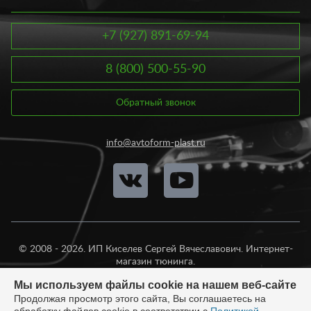
качественным дизайном, в котором каждая деталь находится
на своем месте. Купить эмблему на автомобиль вы можете у
нас по доступной цене. Сделать заказ вы можете, не выходя из
+7 (927) 891-69-94
дома или офиса. Если сомневаетесь в выборе шильдиков,
наши консультанты помогут вам в оптимальном подборе.
8 (800) 500-55-90
Обратный звонок
info@avtoform-plast.ru
© 2008 - 2026. ИП Киселев Сергей Вячеславович. Интернет-
магазин тюнинга.
Продажа во все регионы России.
Мы используем файлы cookie на нашем веб-сайте
Продолжая просмотр этого сайта, Вы соглашаетесь на