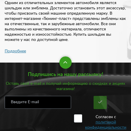
Одним из отличительных элементов автомобиля является
шильдик или эмблема. Достаточно установить этот аксессуар,
чтобы присвоить своей машине определенную марку. В
интернет-магазине «Тюнинг-пласт» представлены эмблемы как
на отечественные, так и зарубежные автомобили. Все они
выполнены из качественного материала, отличаются
надежностью и износостойкостью. Купить шильдик вы
можете у нас по доступной цене.
Подробнее
Внешний вид автомобиля складывается из числа многих
элементов. Такая деталь как шильдик способна дополнить
экстерьер любой машины. С помощью эмблемы в не только
преображаете внешность кузова, но и создаете
Подпишись на нашу рассылку!
идентификацию по марке автомобиля. Некоторые, конечно,
прибегают к оригинальному решению: устанавливают,
Оставь свой e-mail и получай информацию о скидках и акциях
например, на отечественный автомобиль, шильдик известной
магазина!
иномарки. Однако рекомендуем использовать эмблемы по
назначению. С таким опознавательным элементом, вы сразу
узнаете марку автомобиля.
Большой выбор автоэмблем вы найдете в нашем интернет-
Согласен с
магазине. В нашем ассортименте вы найдете изделия, как для
политикой
отечественных автомобилей, так и для иномарок. Все они
конфиденциальности
изготовлены из прочных материалов. Эмблемы отличаются