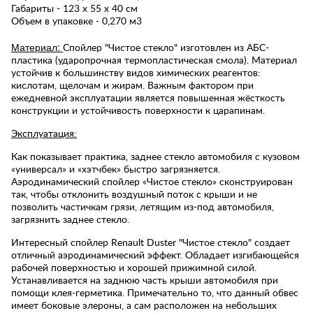
Габариты - 123 х 55 х 40 см
Объем в упаковке - 0,270 м3
Материал:
Спойлер "Чистое стекло" изготовлен из АБС-
пластика (ударопрочная термопластическая смола). Материал
устойчив к большинству видов химических реагентов:
кислотам, щелочам и жирам. Важным фактором при
ежедневной эксплуатации является повышенная жёсткость
конструкции и устойчивость поверхности к царапинам.
Эксплуатация:
Как показывает практика, заднее стекло автомобиля с кузовом
«универсал» и «хэтчбек» быстро загрязняется.
Аэродинамический спойлер «Чистое стекло» сконструирован
так, чтобы отклонить воздушный поток с крыши и не
позволить частичкам грязи, летящим из-под автомобиля,
загрязнить заднее стекло.
Интересный спойлер Renault Duster "Чистое стекло" создает
отличный аэродинамический эффект. Обладает изгибающейся
рабочей поверхностью и хорошей прижимной силой.
Устанавливается на заднюю часть крыши автомобиля при
помощи клея-герметика. Примечательно то, что данный обвес
имеет боковые элероны, а сам расположен на небольших