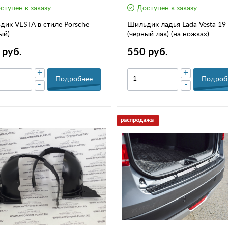
ступен к заказу
Доступен к заказу
ик VESTA в стиле Porsche
Шильдик ладья Lada Vesta 19
ый)
(черный лак) (на ножках)
 руб.
550 руб.
+
+
Подробнее
Подроб
-
-