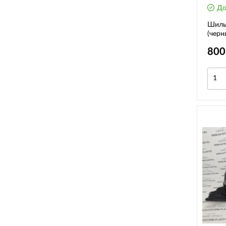
До
Шильд
(черн
800