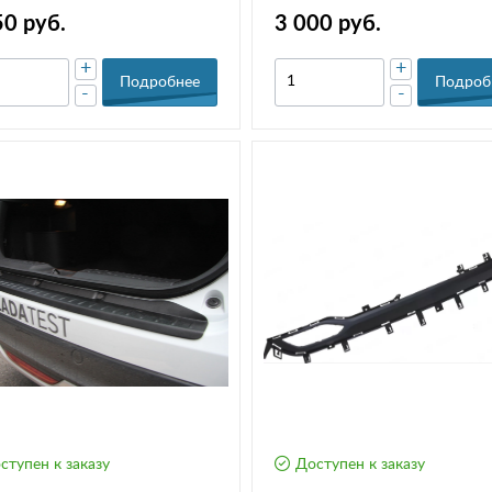
8450008884
универсал в цвет
50 руб.
3 000 руб.
+
+
Подробнее
Подроб
-
-
ступен к заказу
Доступен к заказу