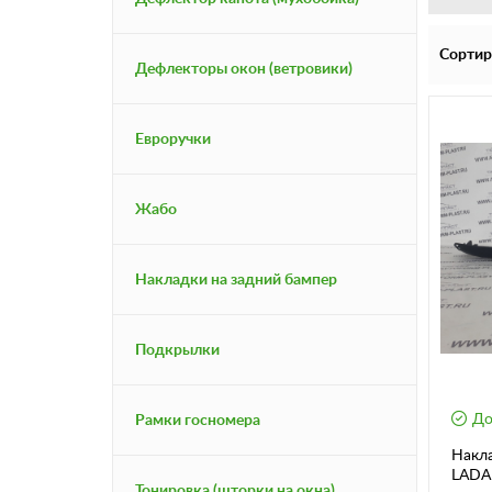
Сортир
Дефлекторы окон (ветровики)
Евроручки
Жабо
Накладки на задний бампер
Подкрылки
До
Рамки госномера
Накла
LADA 
Тонировка (шторки на окна)