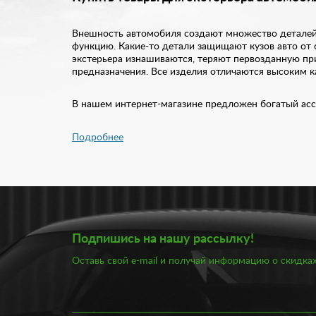
Внешность автомобиля создают множество деталей. 
функцию. Какие-то детали защищают кузов авто от 
экстерьера изнашиваются, теряют первозданную при
предназначения. Все изделия отличаются высоким 
В нашем интернет-магазине предложен богатый асс
Брызговики;
Подробнее
Воздухозаборники;
Дефлекторы;
Евроручки;
Жабо;
Подкрылки;
Сетки;
Шильдики.
Подпишись на нашу рассылку!
Кроме того, у нас всегда есть в наличии шноркели, 
ведерко на фаркоп, тонировка и многое другое. Вс
Оставь свой e-mail и получай информацию о скидках
так и зарубежных авто. Мы отдаем предпочтение ис
Купить товары для экстерьера машины вы можете по