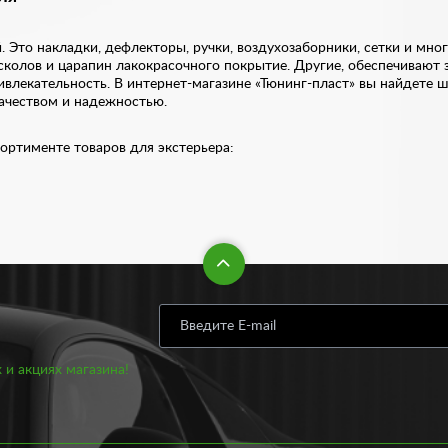
Это накладки, дефлекторы, ручки, воздухозаборники, сетки и мно
сколов и царапин лакокрасочного покрытие. Другие, обеспечивают 
влекательность. В интернет-магазине «Тюнинг-пласт» вы найдете 
качеством и надежностью.
ортименте товаров для экстерьера:
форточки, звуковой сигнал, накладки на глушитель, а также такие 
е эти детали создают индивидуальный стиль автомобиля. В ассорти
 и акциях магазина!
ключительно проверенным брендам, поэтому в качестве товаров вы
 доступной цене. Стоимость брызговиков варьируется от 300 рубле