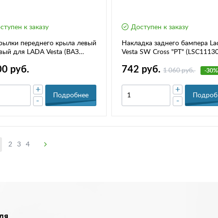
ступен к заказу
Доступен к заказу
рылки переднего крыла левый
Накладка заднего бампера La
вый для LADA Vesta (ВАЗ
Vesta SW Cross "PT" (LSC1113
 2015–2026 г.в. (8450007043 /
00 руб.
742 руб.
007042)
1 060 руб.
-30%
+
+
Подробнее
Подроб
-
-
2
3
4
ля