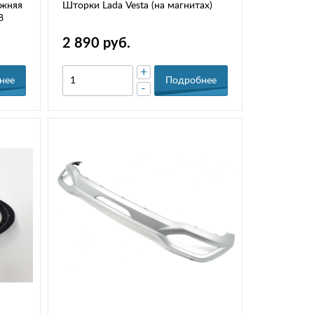
ижняя
Шторки Lada Vesta (на магнитах)
68
2 890 руб.
+
нее
Подробнее
-