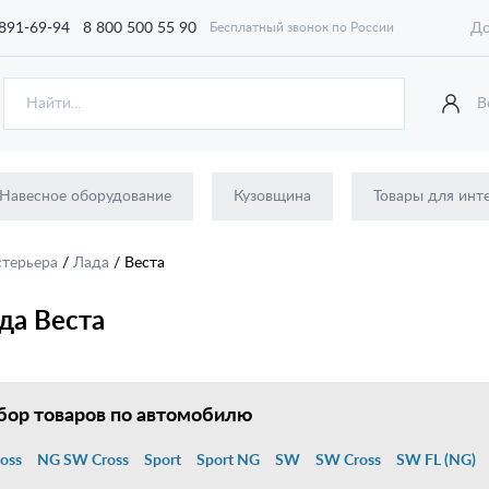
 891-69-94
8 800 500 55 90
До
Бесплатный звонок по России
В
Навесное оборудование
Кузовщина
Товары для инт
стерьера
/
Лада
/
Веста
да Веста
ор товаров по автомобилю
oss
NG SW Cross
Sport
Sport NG
SW
SW Cross
SW FL (NG)