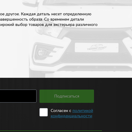
гое другое. Каждая деталь несет определенную
завершенность образа. Со временем детали
широкий выбор товаров для экстерьера различного
Подписаться
дополнительные аксессуары как: плавник на крышу,
менте предложены товары как для отечественных,
Согласен с
политикой
 можете не сомневаться.
конфиденциальности
й, воздухозаборников – от 300 рублей,