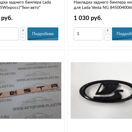
дка заднего бампера Lada
Накладка заднего бампера н
 SW(кросс)"Тюн-авто"
для Lada Vesta NG 84500400
 руб.
1 030 руб.
+
+
Подробнее
Подроб
-
-