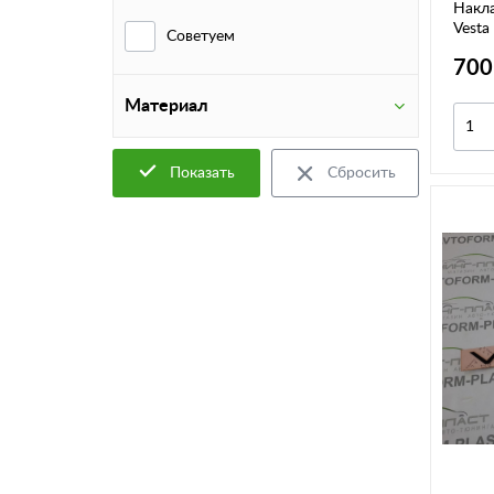
Накла
Vesta
Советуем
700
Материал
Показать
Сбросить