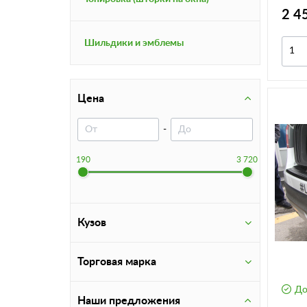
г.в. 
2 4
Шильдики и эмблемы
Цена
-
190
3 720
Кузов
Торговая марка
До
Наши предложения