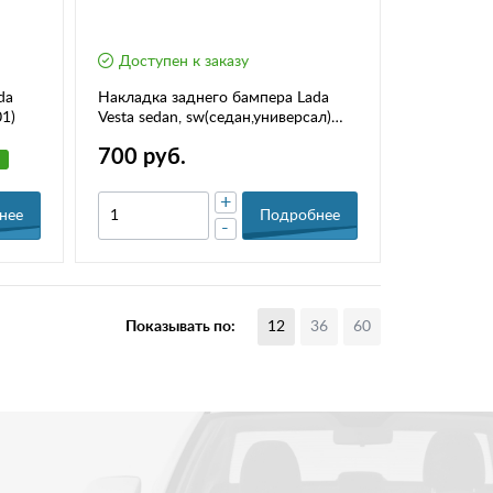
Доступен к заказу
da
Накладка заднего бампера Lada
01)
Vesta sedan, sw(седан,универсал)
"Тюн-авто"
700 руб.
+
нее
Подробнее
-
Показывать по:
12
36
60