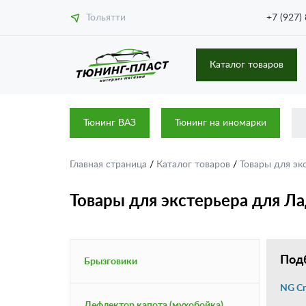
Тольятти
+7 (927)
Каталог товаров
Тюнинг ВАЗ
Тюнинг на иномарки
Главная страница
/
Каталог товаров
/
Товары для эк
Товары для экстерьера для Ла
Подб
Брызговики
NG Cr
Дефлектор капота (мухобойка)