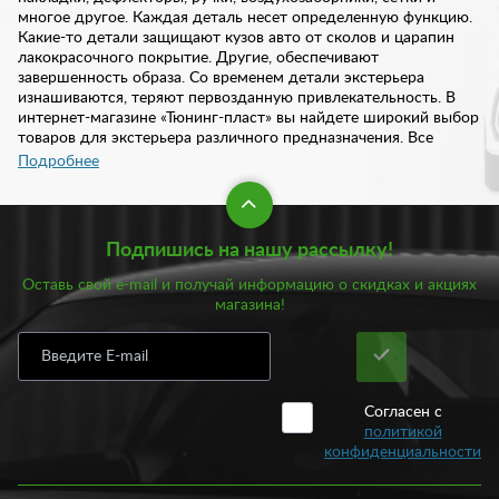
многое другое. Каждая деталь несет определенную функцию.
Какие-то детали защищают кузов авто от сколов и царапин
лакокрасочного покрытие. Другие, обеспечивают
завершенность образа. Со временем детали экстерьера
изнашиваются, теряют первозданную привлекательность. В
интернет-магазине «Тюнинг-пласт» вы найдете широкий выбор
товаров для экстерьера различного предназначения. Все
изделия отличаются высоким качеством и надежностью.
Подробнее
В нашем интернет-магазине предложен богатый ассортименте
товаров для экстерьера:
Подпишись на нашу рассылку!
Брызговики;
Оставь свой e-mail и получай информацию о скидках и акциях
Воздухозаборники;
магазина!
Дефлекторы;
Евроручки;
Жабо;
Подкрылки;
Сетки;
Согласен с
Шильдики.
политикой
конфиденциальности
Кроме того, у нас всегда есть в наличии шноркели, форточки,
звуковой сигнал, накладки на глушитель, а также такие
дополнительные аксессуары как: плавник на крышу, ведерко