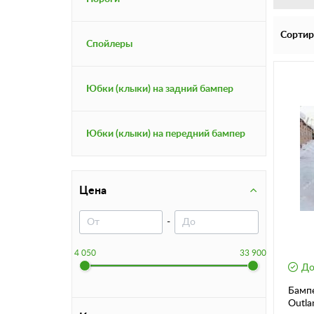
Сортир
Спойлеры
Юбки (клыки) на задний бампер
Юбки (клыки) на передний бампер
Цена
-
4 050
33 900
До
Бампе
Outla