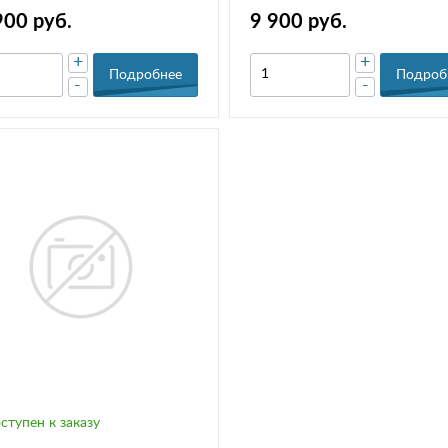
"MV"
900 руб.
9 900 руб.
+
+
Подробнее
Подроб
-
-
ступен к заказу