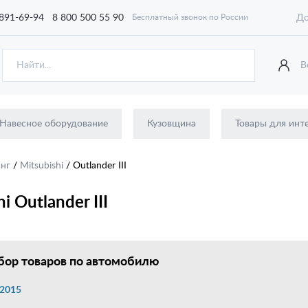
 891-69-94
8 800 500 55 90
До
Бесплатный звонок по России
В
Навесное оборудование
Кузовщина
Товары для инт
инг
/
Mitsubishi
/
Outlander III
 Outlander III
ор товаров по автомобилю
2015