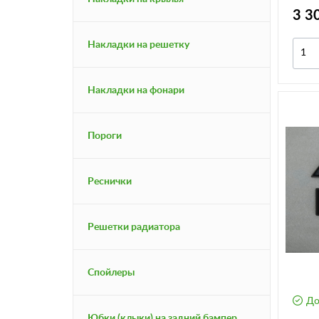
3 3
Накладки на решетку
Накладки на фонари
Пороги
Реснички
Решетки радиатора
Спойлеры
До
Юбки (клыки) на задний бампер