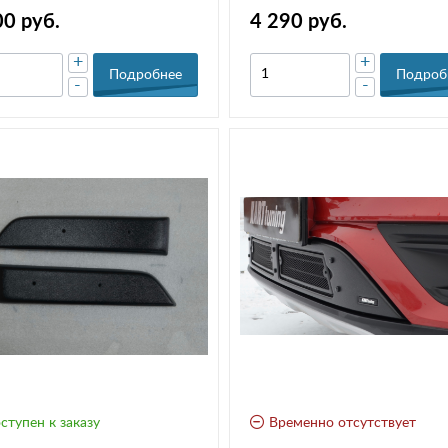
0152
00 руб.
4 290 руб.
+
+
Подробнее
Подроб
-
-
ступен к заказу
Временно отсутствует