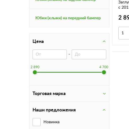
Заглу
c 201
2 8
Юбки (клыки) на передний бампер
Цена
-
2 890
4 700
Торговая марка
Наши предложения
Новинка