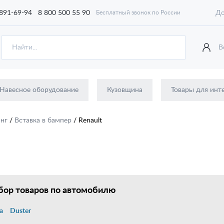
 891-69-94
8 800 500 55 90
До
Бесплатный звонок по России
В
Навесное оборудование
Кузовщина
Товары для инт
инг
/
Вставка в бампер
/
Renault
ор товаров по автомобилю
a
Duster