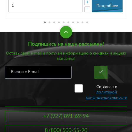
+
Подробнее
-
Подпишись на нашу рассылку!
Оставь свой e-mail и получай информацию о скидках и акциях
магазина!
Согласен с
политикой
конфиденциальности
+7 (927) 891-69-94
8 (800) 500-55-90