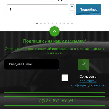
+
Подробнее
-
Подпишись на нашу рассылку!
Оставь свой e-mail и получай информацию о скидках и акциях
магазина!
Согласен с
политикой
конфиденциальности
+7 (927) 891-69-94