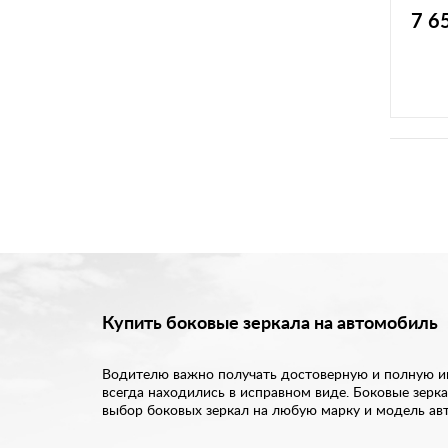
(элек
7 6
ль по
Купить боковые зеркала на автомобиль
Водителю важно получать достоверную и полную ин
всегда находились в исправном виде. Боковые зерк
выбор боковых зеркал на любую марку и модель ав