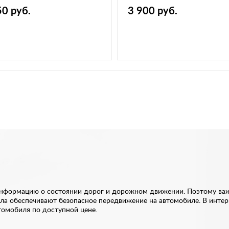
тропривод,обогрев,повторите
желтые,комплект
50 руб.
3 900 руб.
ворота)-комплект
формацию о состоянии дорог и дорожном движении. Поэтому важно
ала обеспечивают безопасное передвижение на автомобиле. В инте
томобиля по доступной цене.