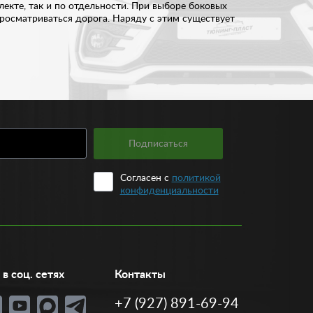
лекте, так и по отдельности. При выборе боковых
 просматриваться дорога. Наряду с этим существует
ть на дороге. Другие обладают антибликовым
зеркала оснащены подогревом, что особенно
нец, функция складывания защищает наружные
Подписаться
Согласен с
политикой
й. У нас вы легко подберете боковое зеркало в
конфиденциальности
ть оптимальный вариант.
в соц. сетях
Контакты
+7 (927) 891-69-94