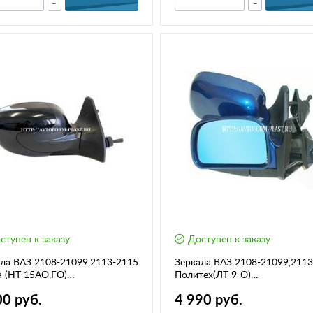
-
-
ступен к заказу
Доступен к заказу
ла ВАЗ 2108-21099,2113-2115
Зеркала ВАЗ 2108-21099,211
 (НТ-15АО,ГО)
Политех(ЛТ-9-О)
.управление,обогрев)-
(трос.управление,обогрев)
00 руб.
4 990 руб.
лект