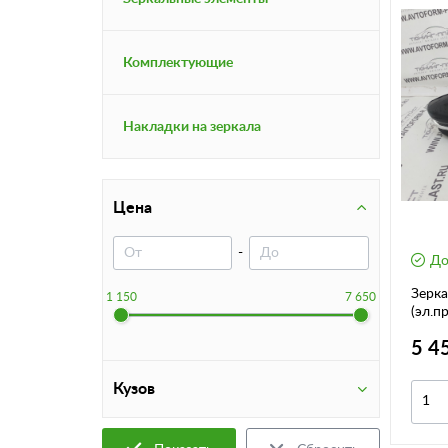
Комплектующие
Накладки на зеркала
Цена
-
До
Зерка
1 150
7 650
(эл.п
(комп
5 4
Кузов