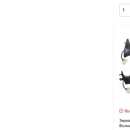
Вр
Зерка
Волна