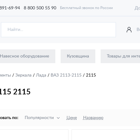
 891-69-94
8 800 500 55 90
До
Бесплатный звонок по России
В
Навесное оборудование
Кузовщина
Товары для инт
ементы
/
Зеркала
/
Лада
/
ВАЗ 2113-2115
/
2115
115 2115
овать по:
Популярности
Цене
Названию