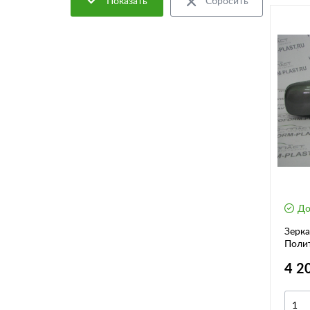
Показать
Сбросить
До
Зерка
Полит
окра
4 2