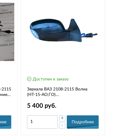
Доступен к заказу
3-2115
Зеркала ВАЗ 2108-2115 Волна
ние)-
(НТ-15-АО,ГО)
(трос.управление,обогрев и
5 400 руб.
повторитель поворота),комплект
+
нее
Подробнее
-