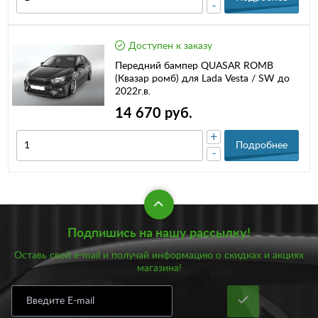
-
Доступен к заказу
Передний бампер QUASAR ROMB
(Квазар ромб) для Lada Vesta / SW до
2022г.в.
14 670 руб.
+
Подробнее
-
Подпишись на нашу рассылку!
Оставь свой e-mail и получай информацию о скидках и акциях
магазина!