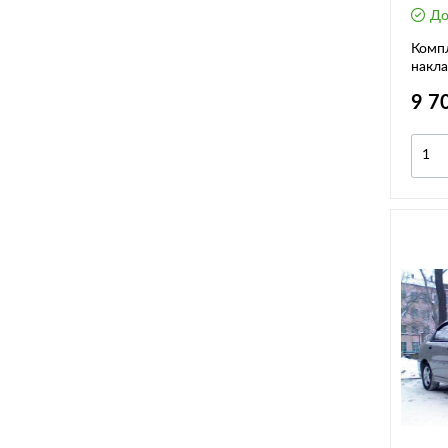
До
Компл
накла
Niva 
9 7