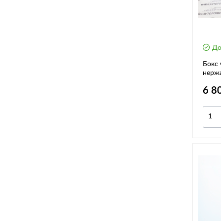
До
Бокс 
нерж
тарел
6 8