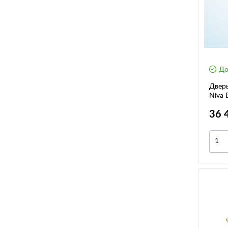
До
Дверь
Niva 
36 