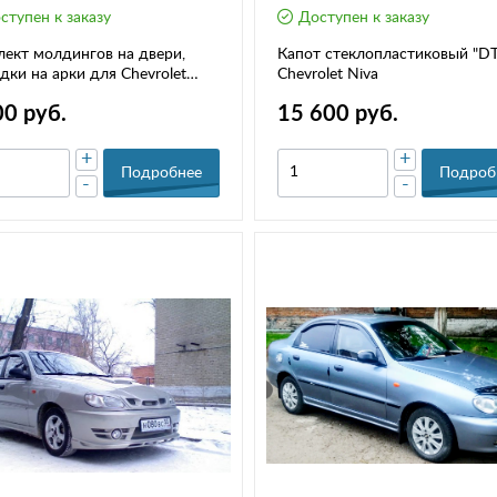
ступен к заказу
Доступен к заказу
ект молдингов на двери,
Капот стеклопластиковый "D
дки на арки для Chevrolet
Chevrolet Niva
"Bertone" ВАЗ 2123
00 руб.
15 600 руб.
+
+
Подробнее
Подроб
-
-