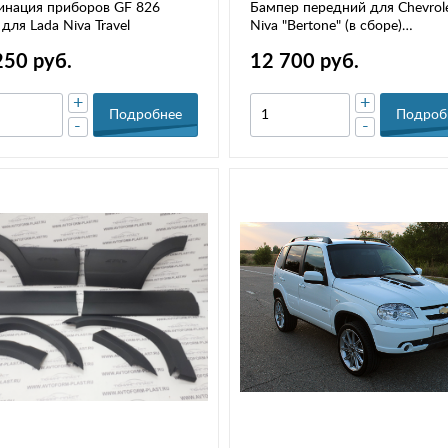
инация приборов GF 826
Бампер передний для Chevrol
 для Lada Niva Travel
Niva "Bertone" (в сборе)
21230280301555
250 руб.
12 700 руб.
+
+
Подробнее
Подроб
-
-