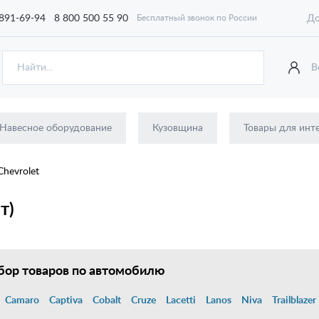
 891-69-94
8 800 500 55 90
До
Бесплатный звонок по России
В
Навесное оборудование
Кузовщина
Товары для инт
Chevrolet
т)
ор товаров по автомобилю
Camaro
Captiva
Cobalt
Cruze
Lacetti
Lanos
Niva
Trailblazer