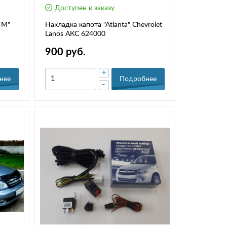
Доступен к заказу
TM"
Накладка капота "Atlantа" Chevrolet
Lanos АКС 624000
900 руб.
+
нее
Подробнее
-