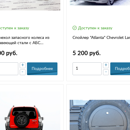
ступен к заказу
Доступен к заказу
чехол запасного колеса из
Спойлер "Atlantа" Chevrolet La
авеющей стали с АБС
кой
00 руб.
5 200 руб.
+
+
Подробнее
Подроб
-
-