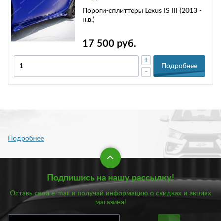
Пороги-сплиттеры Lexus IS III (2013 -
н.в.)
17 500 руб.
+
Подробнее
-
Подпишись на нашу рассылку!
Оставь свой e-mail и получай информацию о скидках и акциях
магазина!