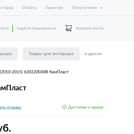
ставка
Оплата
Гарантия
Покупателям
ойти
Зарегистрироваться
Корзина пуста
ерьера
Товары для экстерьера
и другое
 (2010-2015) 620220030R КамПласт
амПласт
ать отзывы
Доступен к заказу
уб.