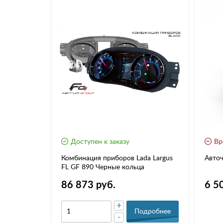
Доступен к заказу
Вр
nault
Комбинация приборов Lada Largus
Авточ
г.в.) RD2-С1
FL GF 890 Черные кольца
86 873 руб.
6 5
+
дробнее
Подробнее
-