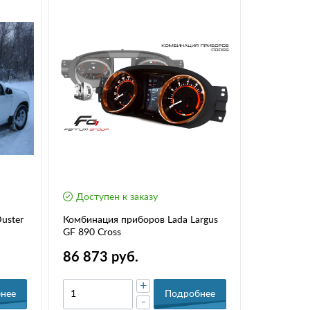
Доступен к заказу
Доступе
uster
Комбинация приборов Lada Largus
Передний 
GF 890 Cross
Duster (20
86 873 руб.
18 200
+
нее
Подробнее
-