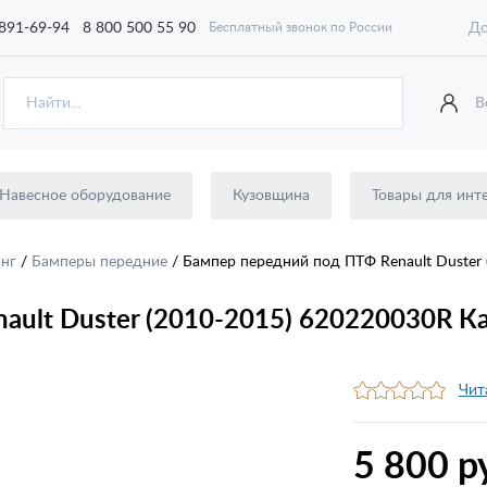
 891-69-94
8 800 500 55 90
До
Бесплатный звонок по России
В
Навесное оборудование
Кузовщина
Товары для инт
инг
/
Бамперы передние
/
Бампер передний под ПТФ Renault Duster
ault Duster (2010-2015) 620220030R К
Чит
5 800 р