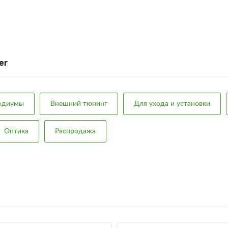
er
подиумы
Внешний тюнинг
Для ухода и установки
Оптика
Распродажа