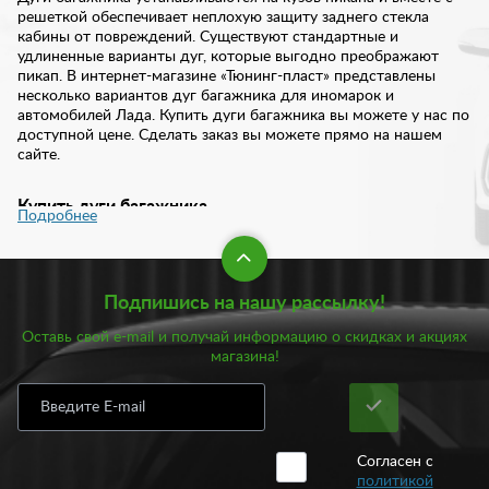
решеткой обеспечивает неплохую защиту заднего стекла
кабины от повреждений. Существуют стандартные и
удлиненные варианты дуг, которые выгодно преображают
пикап. В интернет-магазине «Тюнинг-пласт» представлены
несколько вариантов дуг багажника для иномарок и
автомобилей Лада. Купить дуги багажника вы можете у нас по
доступной цене. Сделать заказ вы можете прямо на нашем
сайте.
Купить дуги багажника
Подробнее
На первый взгляд, дуги багажника выполняют чисто
декоративную функцию. Они гармонично вписываются в
экстерьер пикапа и дополняют образ динамическими и
Подпишись на нашу рассылку!
агрессивными чертами. Однако вместе с решеткой дуги
выполняют защитную функцию. Установка такого аксессуара
Оставь свой e-mail и получай информацию о скидках и акциях
позволяет не только усилить жесткость кузова, но и защитить
магазина!
заднее стекло от повреждений во время перевозки различных
грузов.
Дуги багажника отвечают таким характеристикам как:
прочность и функциональность. В основном они изготовлены
Согласен с
из стали с полимерно-порошковым или нержавеющим
политикой