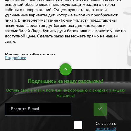
решеткой обеспечивает неплохую защиту заднего стекла
кабины от повреждений. Существуют стандартные и
удлиненные варианты дуг, которые выгодно преображают
пикап. В интернет-магазине «Тюнинг-пласт» представлены
несколько вариантов дуг багажника для иномарок и
автомобилей Лада. Купить дуги багажника вы можете у нас по
доступной цене. Сделать заказ вы можете прямо на нашем
сайте.
Купить дуги багажника
Подробнее
На первый взгляд, дуги багажника выполняют чисто
декоративную функцию. Они гармонично вписываются в
экстерьер пикапа и дополняют образ динамическими и
Подпишись на нашу рассылку!
агрессивными чертами. Однако вместе с решеткой дуги
выполняют защитную функцию. Установка такого аксессуара
Оставь свой e-mail и получай информацию о скидках и акциях
позволяет не только усилить жесткость кузова, но и защитить
магазина!
заднее стекло от повреждений во время перевозки различных
грузов.
Дуги багажника отвечают таким характеристикам как:
прочность и функциональность. В основном они изготовлены
Согласен с
из стали с полимерно-порошковым или нержавеющим
политикой