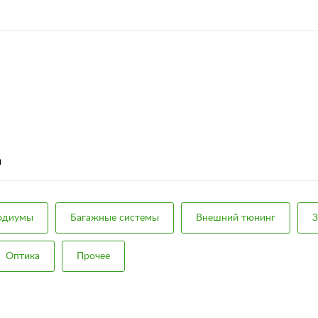
а
подиумы
Багажные системы
Внешний тюнинг
З
Оптика
Прочее