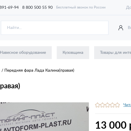
 891-69-94
8 800 500 55 90
До
Бесплатный звонок по России
В
Навесное оборудование
Кузовщина
Товары для инт
ы
/
Передняя фара Лада Калина(правая)
равая)
Чит
13 000 