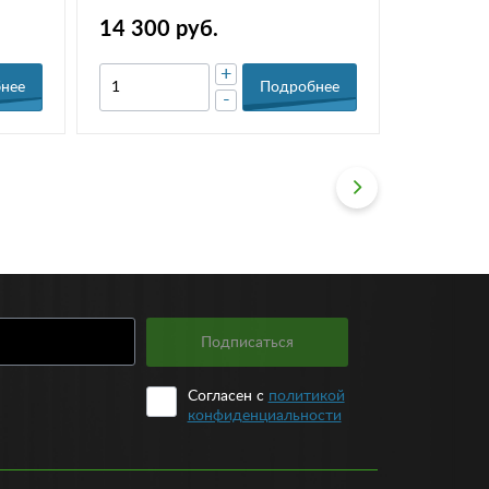
14 300 руб.
9 100 р
+
нее
Подробнее
-
Подписаться
Согласен с
политикой
конфиденциальности