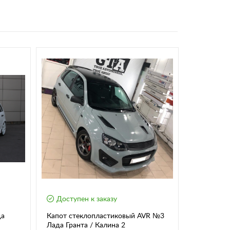
Доступен к заказу
Доступе
да
Капот стеклопластиковый AVR №3
Передний 
Лада Гранта / Калина 2
Калина