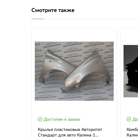
Смотрите также
т
Доступен к заказу
До
ие Жаккард
Крылья пластиковые Авторитет
Комб
Стандарт для авто Калина 1
Калин