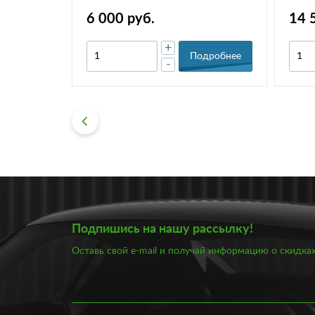
моделей ВАЗ-1118 /1119 / 1117
6 000 руб.
14 
+
Подробнее
-
Подпишись на нашу рассылку!
Оставь свой e-mail и получай информацию о скидках