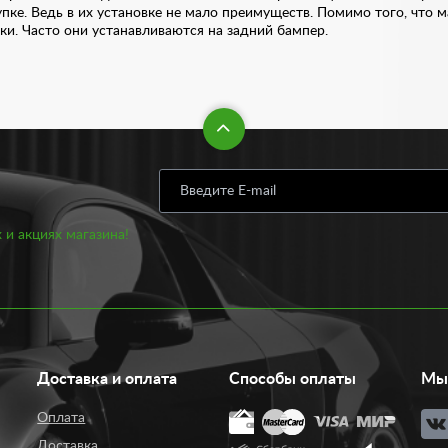
купке. Ведь в их установке не мало преимуществ. Помимо того, что
ки. Часто они устанавливаются на задний бампер.
а различные модели и марки авто. В списке предложены как отече
писью или рисунком. Купить светодиодные катафоты вы можете у н
тов или другой оптики на автомобиль, наши специалисты помогут в
ю модель и марку авто.
 и акциях магазина!
Доставка и оплата
Способы оплаты
Мы 
Оплата
Доставка