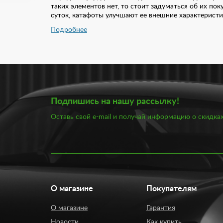
таких элементов нет, то стоит задуматься об их по
суток, катафоты улучшают ее внешние характеристи
Подробнее
В каталоге представлен большой выбор катафотов н
представлен катафотами различного дизайна: с над
490 рублей. Если вы сомневаетесь в выборе катафо
можете приобрести фары и катафоты под конкретну
Подпишись на нашу рассылку!
Оставь свой e-mail и получай информацию о скидках
О магазине
Покупателям
О магазине
Гарантия
Новости
Как купить