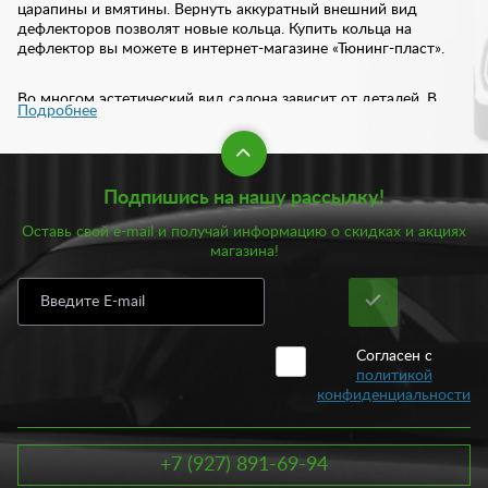
царапины и вмятины. Вернуть аккуратный внешний вид
дефлекторов позволят новые кольца. Купить кольца на
дефлектор вы можете в интернет-магазине «Тюнинг-пласт».
Во многом эстетический вид салона зависит от деталей. В
Подробнее
качестве такой детали могут стать кольца на дефлектор.
Особенно привлекательно смотрятся кольца, выполненные в
серебряном исполнении. Достаточно заменить деталь на
новую, как моментально меняется внешний вид салона. С
Подпишись на нашу рассылку!
установкой таких колец вы, как минимум, получаете
завершенный образ интерьера вашего автомобиля.
Оставь свой e-mail и получай информацию о скидках и акциях
магазина!
Купить кольца на дефлектор вы можете у нас по доступной
цене. Стоимость варьируется от 290 рублей. В нашем
ассортименте представлен большой выбор деталей для
интерьера любого автомобиля. Сделать заказ вы можете
дистанционно. Если вы сомневаетесь в выборе, наши
Согласен с
консультанты помогут вам подобрать оптимальный вариант.
политикой
конфиденциальности
+7 (927) 891-69-94