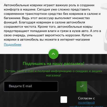
Автомобильные коврики играют важную роль в создании
комфорта в машине. Сегодня уже сложно представить
современное транспортное средство без ковриков в салоне и
багажнике. Ведь этот аксессуар выполняет множество
функций. Благодаря коврикам в салоне автомобиля
сохраняется чистота. Кроме того, автомобильные ковры
предотвращают попадания влаги и грязи в кузов авто. А это в
свою очередь, уменьшает вероятность коррозии. Купить
коврики в автомобиль вы можете в интернет-магазине
«Тюнинг-пласт» на любую марку и модель автомобиля.
Подробнее
При выборе автоковрика следует учитывать несколько
рекомендаций. Прежде всего, он должен плотно
Подпишись на нашу рассылку!
фиксироваться на полу. Коврик не должен перемещаться по
салону или багажнику во время езды. В обратном случае,
Оставь свой e-mail и получай информацию о скидках и акциях
изделие будет только мешать водителю и пассажирам. Кроме
магазина!
того, каждый коврик должен иметь противоскользящую
поверхность. Также стоит обратить внимание на материал,
который напрямую связан с качеством и надежностью
изделия. Сегодня предложен большой выбор ковриков в
зависимости от материала:
Согласен с
политикой
Резиновые;
конфиденциальности