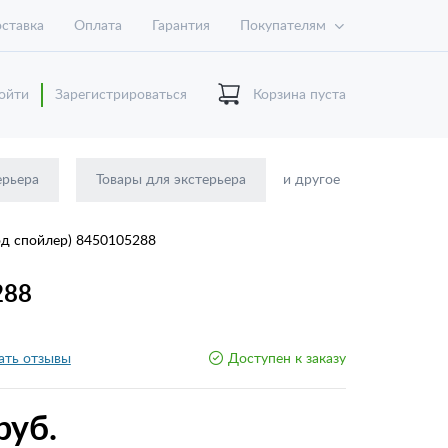
ставка
Оплата
Гарантия
Покупателям
ойти
Зарегистрироваться
Корзина пуста
ерьера
Товары для экстерьера
и другое
под спойлер) 8450105288
288
ать отзывы
Доступен к заказу
руб.