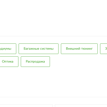
подиумы
Багажные системы
Внешний тюнинг
З
Оптика
Распродажа