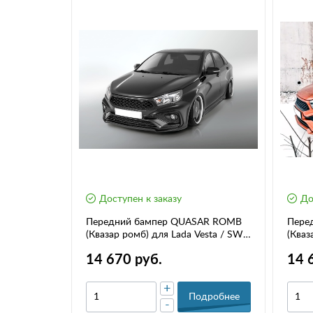
Доступен к заказу
До
esta NG
Передний бампер QUASAR ROMB
Пере
(Квазар ромб) для Lada Vesta / SW
(Кваз
до 2022г.в.
CROSS
14 670 руб.
14 
+
дробнее
Подробнее
-