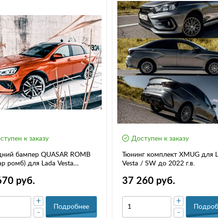
ступен к заказу
Доступен к заказу
дний бампер QUASAR ROMB
Тюнинг комплект XMUG для 
ар ромб) для Lada Vesta
Vesta / SW до 2022 г.в.
 / SW CROSS до 2022г.в.
670 руб.
37 260 руб.
+
+
Подробнее
Подроб
-
-