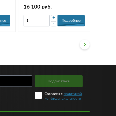
Щ21213)
16 100 руб.
14 500
+
нее
Подробнее
-
Подписаться
Согласен с
политикой
конфиденциальности