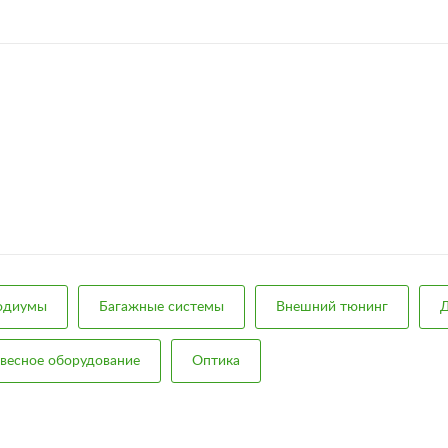
подиумы
Багажные системы
Внешний тюнинг
Д
весное оборудование
Оптика