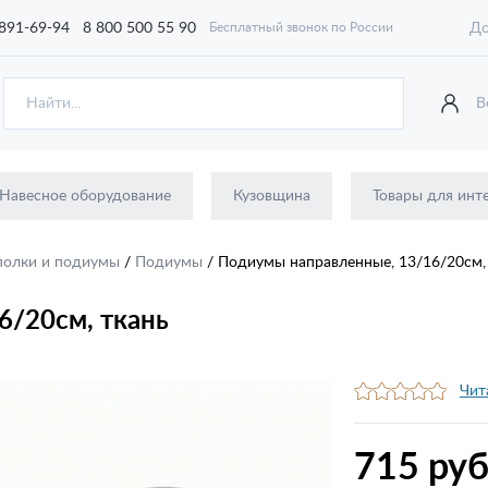
 891-69-94
8 800 500 55 90
До
Бесплатный звонок по России
В
Навесное оборудование
Кузовщина
Товары для инт
 полки и подиумы
/
Подиумы
/
Подиумы направленные, 13/16/20см,
6/20см, ткань
Чит
715 руб