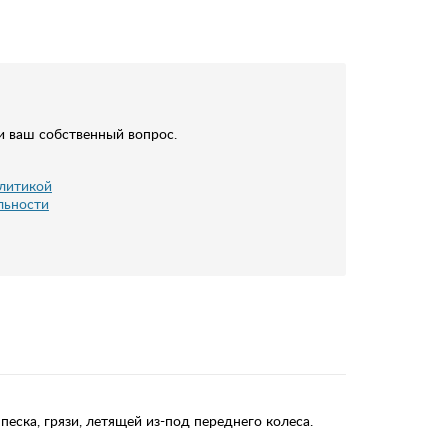
и ваш собственный вопрос.
литикой
льности
еска, грязи, летящей из-под переднего колеса.