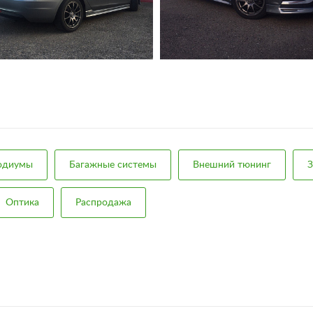
подиумы
Багажные системы
Внешний тюнинг
З
Оптика
Распродажа