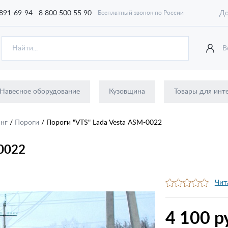
 891-69-94
8 800 500 55 90
До
Бесплатный звонок по России
В
Навесное оборудование
Кузовщина
Товары для инт
инг
/
Пороги
/
Пороги "VTS" Lada Vesta ASM-0022
-0022
Чит
4 100 р