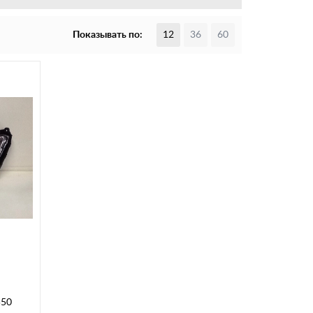
Показывать по:
12
36
60
550