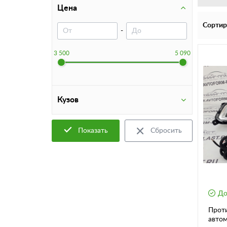
Цена
Сортир
-
3 500
5 090
Кузов
Показать
Сбросить
До
Прот
автом