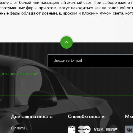
и излучают белый или насыщенный желтый свет. При выборе важно 
ивотуманные фары, при этом, могут находиться как на головной опт
ные фары обладают ровным, широким и плоским лучом света, кото
г-пласт» по доступной цене. В нашем ассортименте предложен шир
чины дороги. Это в свою очередь облегчает управление автомобил
еляют автомобиль среди других участников.
уется от 650 рублей. Дополнительно приобрести у нас вы можете 
огут вам подобрать оптимальный вариант.
 и акциях магазина!
Доставка и оплата
Способы оплаты
Мы 
Оплата