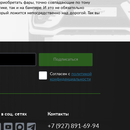
приобретать фары, точно совпадающие по тону
ике, так и на бампере. И это не обязательно
рый ложится непосредственно над дорогой. Так вы
окий выбор оптики на любой вкус. Благодаря
ем на извилистой дороге. При этом, во время
комплект для подключения от 350 рублей. Если вы
Подписаться
Согласен с
политикой
конфиденциальности
в соц. сетях
Контакты
+7 (927) 891-69-94