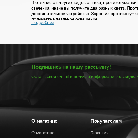
В отличие от других видов оптики, противотуманк
свечения, иначе вы получите два разных света. Прот
дополнительное устройство. Хорошие противотуман
получаете идеальное освещение.
Подробнее
Купить ПТФ вы можете в интернет-магазине «Тюнин
противотуманкам происходит хорошая подсветка обо
сложных метеоусловий, противотуманные фары выд
Стоимость противотуманок в нашем каталоге варьир
сомневаетесь в выборе птф, наши специалисты пом
Подпишись на нашу рассылку!
Оставь свой e-mail и получай информацию о скидках
О магазине
Покупателям
О магазине
Гарантия