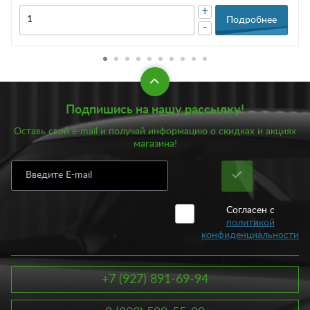
+
Подробнее
-
Подпишись на нашу рассылку!
Оставь свой e-mail и получай информацию о скидках и акциях
магазина!
Согласен с
политикой
конфиденциальности
+7 (927) 891-69-94