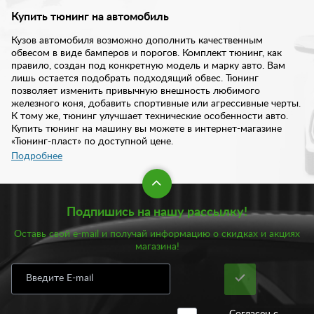
Купить тюнинг на автомобиль
Кузов автомобиля возможно дополнить качественным
обвесом в виде бамперов и порогов. Комплект тюнинг, как
правило, создан под конкретную модель и марку авто. Вам
лишь остается подобрать подходящий обвес. Тюнинг
позволяет изменить привычную внешность любимого
железного коня, добавить спортивные или агрессивные черты.
К тому же, тюнинг улучшает технические особенности авто.
Купить тюнинг на машину вы можете в интернет-магазине
«Тюнинг-пласт» по доступной цене.
Подробнее
В нашем ассортименте представлен широкий выбор
полноценных комплектов на автомобили отечественного и
зарубежного производства. Примечательно, что вам не нужно
Подпишись на нашу рассылку!
покупать бампера или пороги по отдельности, мы собрали их
в полноценные комплекты. Все элементы гармонично
Оставь свой e-mail и получай информацию о скидках и акциях
сочетаются друг с другом и создают неповторимые образы.
магазина!
Достаточно привести в пример такие известные комплекты
тюнинга как: «Я робот», «Фанат», «Снайпер», X-Mugen, Fresh,
DM и многие другие. Все они впечатляют с первого взгляда,
восхищают и оставляют исключительно положительные
эмоции.
Согласен с