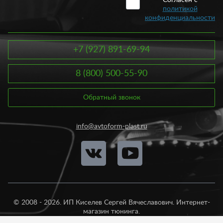
политикой
Каждый комплект тюнинга состоит из следующих элементов:
конфиденциальности
Обвес переднего бампера;
Обвес заднего бампера;
+7 (927) 891-69-94
Обвес порогов.
Кроме того, дополнительно некоторые комплекты включают
8 (800) 500-55-90
различные накладки в виде молдингов и ресничек на фары.
Купить обвес на автомобиль вы можете онлайн в любое
удобное время. Достаточно положить товар в корзину и
Обратный звонок
оформить заказ. В остальном вам помогут наши специалисты.
Все обвесы выполнены из качественных материалов. В
основном это пластик АБС и стеклопластик. Стоимость за
info@avtoform-plast.ru
комплект варьируется от 1900 рублей. Оптимальный вариант
вам помогут подобрать наши специалисты.
© 2008 - 2026. ИП Киселев Сергей Вячеславович. Интернет-
магазин тюнинга.
Продажа во все регионы России.