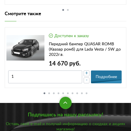
Смотрите также
Доступен к заказу
Передний бампер QUASAR ROMB
(Квазар ромб) для Lada Vesta / SW до
2022г.в.
14 670 руб.
+
Подробнее
-
Подпишись на нашу рассылку!
Оставь свой e-mail и получай информацию о скидках и акциях
магазина!