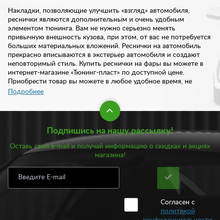
Накладки, позволяющие улучшить «взгляд» автомобиля,
реснички являются дополнительным и очень удобным
элементом тюнинга. Вам не нужно серьезно менять
привычную внешность кузова, при этом, от вас не потребуется
больших материальных вложений. Реснички на автомобиль
прекрасно вписываются в экстерьер автомобиля и создают
неповторимый стиль. Купить реснички на фары вы можете в
интернет-магазине «Тюнинг-пласт» по доступной цене.
Приобрести товар вы можете в любое удобное время, не
выходя из дома или офиса.
Подробнее
Реснички устанавливаются на фары, изменяя тем самым
«взгляд» автомобиля. Элемент добавляет эффект
Подпишись на нашу рассылку!
прищуренного взгляда. Благодаря ресничкам экстерьер
приобретает более современные и стильные черты. В нашем
Оставь свой e-mail и получай информацию о скидках и акциях
каталоге вы найдете реснички различного дизайна, который
магазина!
вы можете подобрать в зависимости от модели и марки авто.
Ассортименте включает узкие и широкие варианты. Все они
делают «взгляд» автомобиля более выразительным. При этом,
реснички прекрасно гармонируют со всеми остальными
деталями кузова.
Согласен с
политикой
Для создания особенного стиля, не похожего ни на один
конфиденциальности