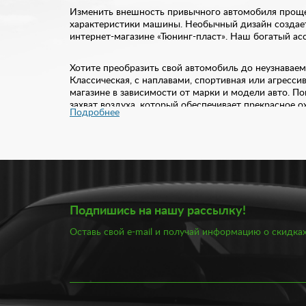
Изменить внешность привычного автомобиля проще 
характеристики машины. Необычный дизайн создает
интернет-магазине «Тюнинг-пласт». Наш богатый а
Хотите преобразить свой автомобиль до неузнаваем
Классическая, с наплавами, спортивная или агресс
магазине в зависимости от марки и модели авто. 
захват воздуха, который обеспечивает прекрасное 
Подробнее
Для создания полноценного образа своего автомоби
гармоничный и законченный стиль. Благодаря юбкам
АБС-пластик и стеклопластик. Каждое изделие отли
Подобрать клыки на передний бампер вы можете бе
товар. Купить клыки на передний бампер, при этом,
Подпишись на нашу рассылку!
наши специалисты помогут вам подобрать оптимал
Оставь свой e-mail и получай информацию о скидках