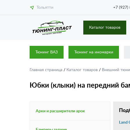
Тольятти
+7 (927)
Каталог товаров
Тюнинг ВАЗ
Тюнинг на иномарки
Главная страница
/
Каталог товаров
/
Внешний тюн
Юбки (клыки) на передний ба
Подб
Арки и расширители арок
Land 
Бамперы задние