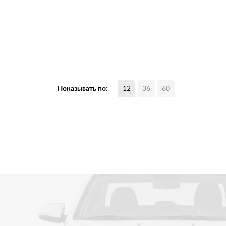
Показывать по:
12
36
60