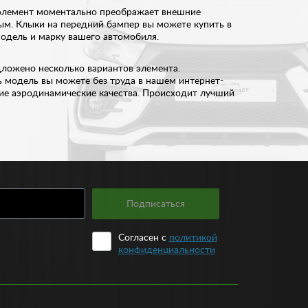
 элемент моментально преображает внешние
ым. Клыки на передний бампер вы можете купить в
одель и марку вашего автомобиля.
дложено несколько вариантов элемента.
ь модель вы можете без труда в нашем интернет-
шие аэродинамические качества. Происходит лучший
го бампера и пороги. Все вместе создает
В качестве основных материалов, используется
одель автомобиля и из предложенного списка –
Подписаться
0 рублей. Если вы сомневаетесь в выборе тюнинга,
Согласен с
политикой
конфиденциальности