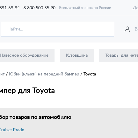
 891-69-94
8 800 500 55 90
До
Бесплатный звонок по России
В
Навесное оборудование
Кузовщина
Товары для инт
инг
/
Юбки (клыки) на передний бампер
/
Toyota
мпер для Toyota
ор товаров по автомобилю
Cruiser Prado