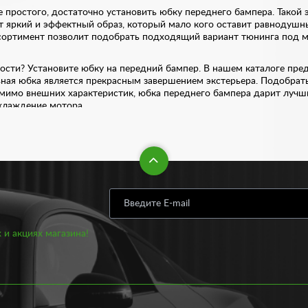
простого, достаточно установить юбку переднего бампера. Такой
 яркий и эффектный образ, который мало кого оставит равнодушн
ссортимент позволит подобрать подходящий вариант тюнинга под м
ости? Установите юбку на передний бампер. В нашем каталоге пре
ивная юбка является прекрасным завершением экстерьера. Подобрат
Помимо внешних характеристик, юбка переднего бампера дарит луч
охлаждение мотора.
ля, рекомендуем к юбке переднего бампера приобрести юбку задне
 создает впечатление, что перед вами настоящий гоночный болид. 
чается высокой прочностью и износостойкостью.
з труда в нашем интернет-магазине. Для этого выберете нужную м
 вы можете у нас по доступной цене. Стоимость варьируется от 128
ьный вариант.
 и акциях магазина!