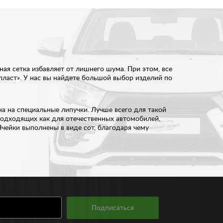
ая сетка избавляет от лишнего шума. При этом, все
ласт». У нас вы найдете большой выбор изделий по
на на специальные липучки. Лучше всего для такой
подходящих как для отечественных автомобилей,
чейки выполнены в виде сот, благодаря чему
й. Подобрать подходящий вариант сетки вам
иковый крюк и металлический карабин. Сделать
Подписаться
ьера автомобиля по доступным ценам в нашем