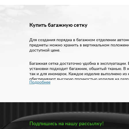
Купить багажную сетку
Для создания порядка в багажном отделении автомо
предметы можно хранить в вертикальном положении
доступной цене.
Багажная сетка достаточно удобна в эксплуатации.
установки подходит багажник, обшитый тканью. В 
так и для иномарок. Каждое изделие выполнено из 
обеспечивают высокую прочностью изделия на разр
Подробнее
Для ниш;
Напольная классическая;
Карман.
Купить багажную сетку в нашем каталоге вы можете
помогут наши специалисты. Установка не отнимет с
заказ вы можете в любое удобное время, не выходя
Подпишись на нашу рассылку!
интернет-магазине.