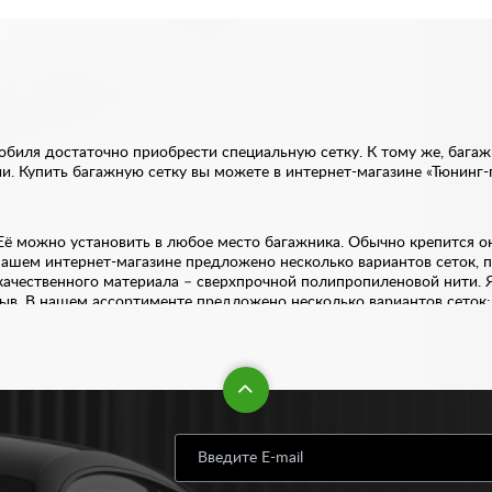
биля достаточно приобрести специальную сетку. К тому же, багажн
. Купить багажную сетку вы можете в интернет-магазине «Тюнинг-п
 Её можно установить в любое место багажника. Обычно крепится о
нашем интернет-магазине предложено несколько вариантов сеток, 
качественного материала – сверхпрочной полипропиленовой нити. Я
ыв. В нашем ассортименте предложено несколько вариантов сеток:
 по вполне приемлемой цене. Стоимость варьируется от 320 рубле
лишком много времени. В комплекте идут 2 вида крепления: пласт
 из дома или офиса. Заказывайте качественные запчасти для интер