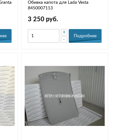
ranta
Обивка капота для Lada Vesta
8450007113
3 250 руб.
+
нее
Подробнее
-