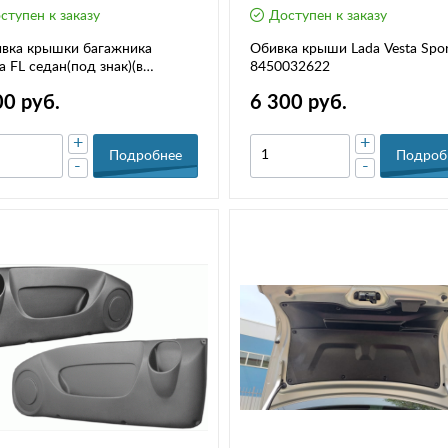
ступен к заказу
Доступен к заказу
вка крышки багажника
Обивка крыши Lada Vesta Spor
а FL седан(под знак)(в
8450032622
екте со знаком)
00 руб.
6 300 руб.
+
+
Подробнее
Подроб
-
-