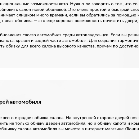
нкциональные возможности авто. Нужно ли говорить о том, что со
обновить салон новой обшивкой. Это очень простой и быстрый спо
 занимает слишком много времени, если вы обратились за помощью 
, новая обшивка — это еще хорошая возможность почистить двери, 
новления своего автомобиля среди автовладельцев. Если вы решил
капота, крыши и задней части автомобиля. Для создания гармонич
ь обивку для всего салона высокого качества, причем по доступно
ерей автомобиля
е всего страдает обивка салона. На внутренней стороне дверей поя
ить не только обивку дверей автомобиля, но и обивку капота и кр
 обшивку салона автомобиля вы можете в интернет-магазине «Тюни