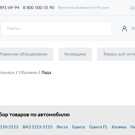
 891-69-94
8 800 500 55 90
До
Бесплатный звонок по России
В
Навесное оборудование
Кузовщина
Товары для инт
терьера
/
Обшивки
/
Лада
ор товаров по автомобилю
110-2112
ВАЗ 2113-2115
Веста
Гранта
Гранта FL
Калина
Н