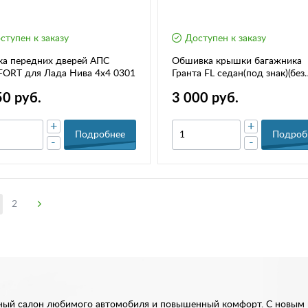
ступен к заказу
Доступен к заказу
ка передних дверей АПС
Обшивка крышки багажника
ORT для Лада Нива 4х4 0301
Гранта FL седан(под знак)(без
знака)
50 руб.
3 000 руб.
+
+
Подробнее
Подроб
-
-
2
нный салон любимого автомобиля и повышенный комфорт. С новым