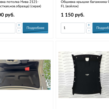
ка потолка Нива 2121-
Обшивка крышки багажника G
сткая,нов.образца) (серая)
FL (войлок)
00 руб.
1 150 руб.
+
+
Подробнее
Подроб
-
-