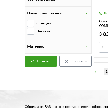
Наши предложения
До
Обив
Советуем
COMF
Новинка
3 8
Материал
Показать
Сбросить
1
Обшивка на ВАЗ — это, в первую очередь, обновле