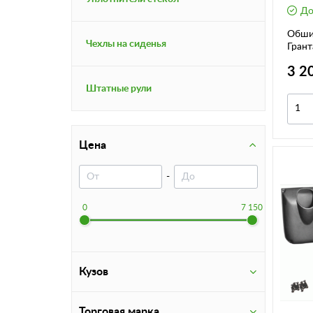
До
Обши
Чехлы на сиденья
Грант
компл
3 2
Штатные рули
Цена
-
0
7 150
Кузов
Торговая марка